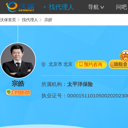
找代理人
导航
问吧
沃保首页
找代理人
宗皓
北京市 北京
预约咨询
宗皓
所属机构：
太平洋保险
执业证号：
000015110105002020230