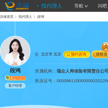
找代理人
导航
问吧
沃保首页
找代理人
段鸿
北京市 北京
预约咨询
段鸿
所属机构：
瑞众人寿保险有限责任公
执业证号：
000086110000000020220
客户经理